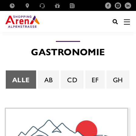
SUCHE
NACH:
GASTRONOMIE
ALLE
AB
CD
EF
GH