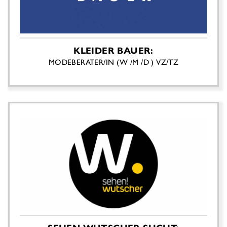
KLEIDER BAUER:
MODEBERATER/IN (W /M /D ) VZ/TZ