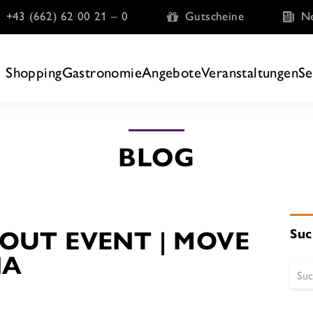
+43 (662) 62 00 21 – 0
Gutscheine
Ne
Shopping
Gastronomie
Angebote
Veranstaltungen
Se
BLOG
OUT EVENT | MOVE
Suc
NA