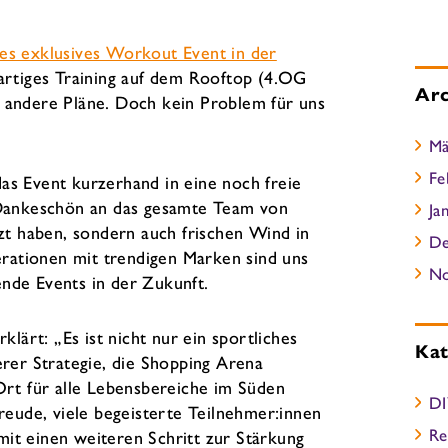
tes exklusives Workout Event in der
gartiges Training auf dem Rooftop (4.OG
Arc
 andere Pläne. Doch kein Problem für uns
Mä
Fe
as Event kurzerhand in eine noch freie
s Dankeschön an das gesamte Team von
Ja
tzt haben, sondern auch frischen Wind in
De
rationen mit trendigen Marken sind uns
No
nde Events in der Zukunft.
klärt: „Es ist nicht nur ein sportliches
Kat
erer Strategie, die Shopping Arena
Ort für alle Lebensbereiche im Süden
DI
Freude, viele begeisterte Teilnehmer:innen
Re
it einen weiteren Schritt zur Stärkung