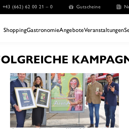
+43 (662) 62 00 21 – 0
Gutscheine
Ne
Shopping
Gastronomie
Angebote
Veranstaltungen
S
FOLGREICHE KAMPAG