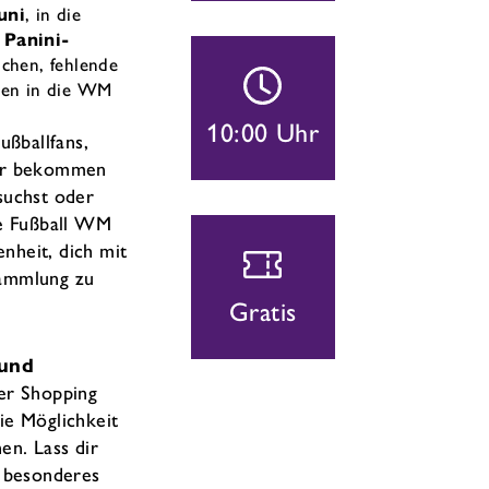
uni
, in die
n Panini-
chen, fehlende
nen in die WM
10:00 Uhr
ußballfans,
ller bekommen
suchst oder
ie Fußball WM
enheit, dich mit
Sammlung zu
Gratis
 und
der Shopping
ie Möglichkeit
en. Lass dir
n besonderes