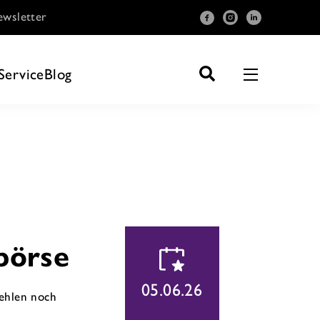
wsletter
Service
Blog
börse
05.06.26
fehlen noch