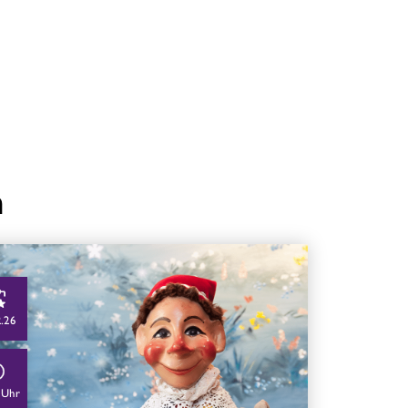
n
2.26
 Uhr