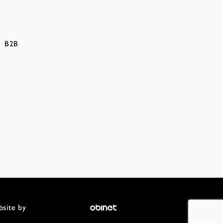
B2B
site by