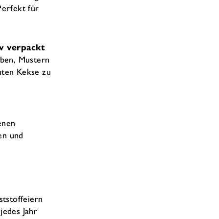
erfekt für
v verpackt
rben, Mustern
hten Kekse zu
genen
ten und
ststoffeiern
jedes Jahr