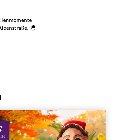
milienmomente
Alpenstraße. 🐣
n
0.26