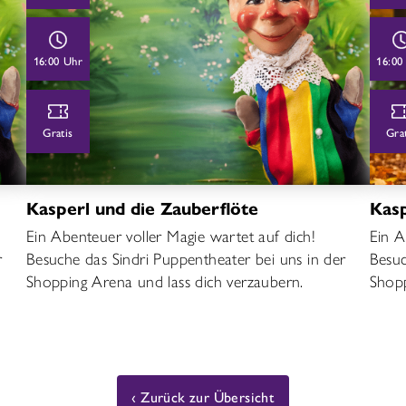
16:00 Uhr
16:00
Gratis
Gra
Kasperl und die Zauberflöte
Kasp
Ein Abenteuer voller Magie wartet auf dich!
Ein A
r
Besuche das Sindri Puppentheater bei uns in der
Besuc
Shopping Arena und lass dich verzaubern.
Shopp
Zurück zur Übersicht