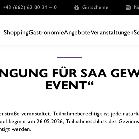
+43 (662) 62 00 21 – 0
Gutscheine
Ne
Shopping
Gastronomie
Angebote
Veranstaltungen
S
NGUNG FÜR SAA GEWI
EVENT“
straße veranstaltet. Teilnahmeberechtigt ist jede natürl
piel beginnt am 26.05.2026; Teilnahmeschluss des Gewinnsp
htigt werden.