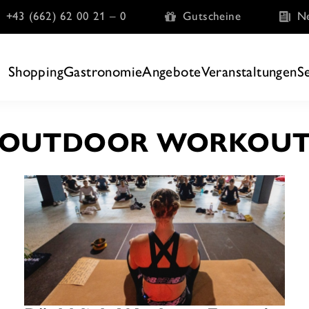
+43 (662) 62 00 21 – 0
Gutscheine
Ne
Shopping
Gastronomie
Angebote
Veranstaltungen
S
OUTDOOR WORKOU