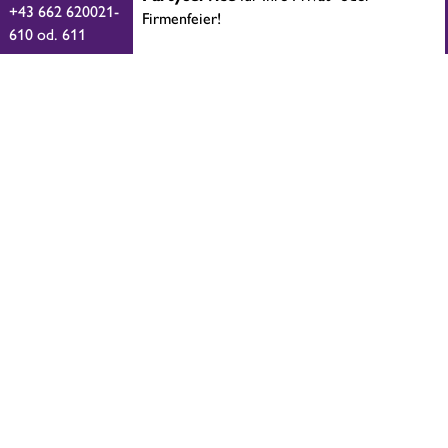
+43 662 620021-
Firmenfeier!
610 od. 611