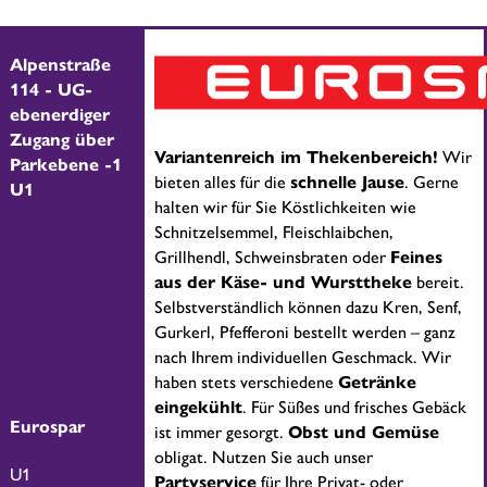
Alpenstraße
114 - UG-
ebenerdiger
Zugang über
Variantenreich im Thekenbereich!
Wir
Parkebene -1
bieten alles für die
schnelle Jause
. Gerne
U1
halten wir für Sie Köstlichkeiten wie
Schnitzelsemmel, Fleischlaibchen,
Grillhendl, Schweinsbraten oder
Feines
aus der Käse- und Wursttheke
bereit.
Selbstverständlich können dazu Kren, Senf,
Gurkerl, Pfefferoni bestellt werden – ganz
nach Ihrem individuellen Geschmack. Wir
haben stets verschiedene
Getränke
eingekühlt
. Für Süßes und frisches Gebäck
Eurospar
ist immer gesorgt.
Obst und Gemüse
obligat. Nutzen Sie auch unser
U1
Partyservice
für Ihre Privat- oder