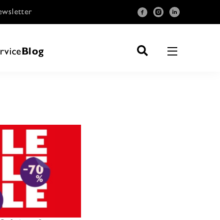
wsletter
rvice
Blog