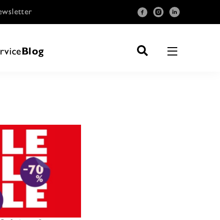
wsletter
rvice
Blog