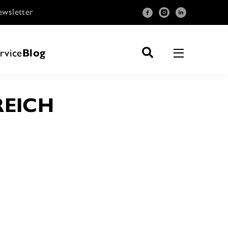
wsletter
rvice
Blog
REICH