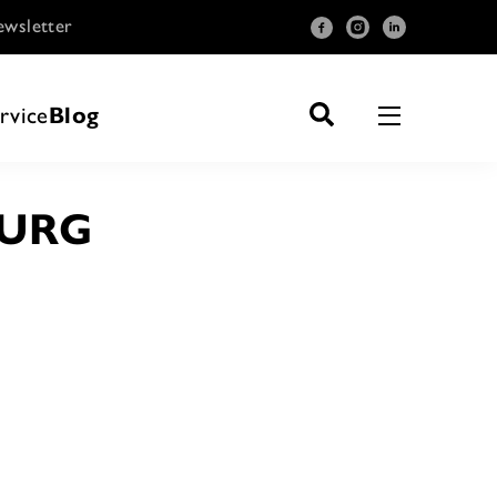
wsletter
rvice
Blog
BURG