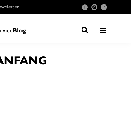
wsletter
rvice
Blog
LANFANG